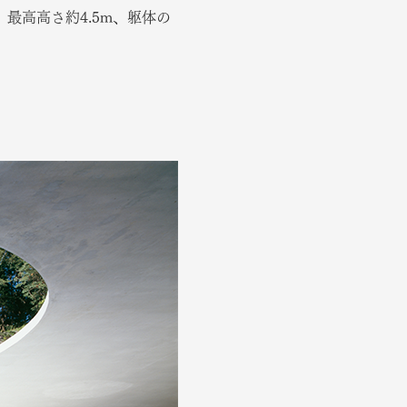
最高高さ約4.5m、躯体の
。