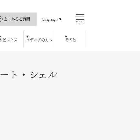
よくあるご質問
Language
MENU
トピックス
メディアの方へ
その他
直島の歴史
ス
ッセハウス ミュージアム
開館カレンダー
瀬戸内海と私
公式アプリ
豊島美術館
ロジェクト
ハウス オンラインショップ
チ
レストラン / カフェ
周年特別記念プラン
宿泊者特典
ート・シェル