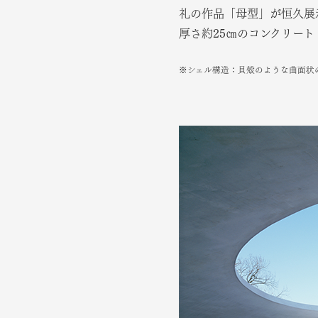
礼の作品「母型」が恒久展示
厚さ約25㎝のコンクリート
※シェル構造：貝殻のような曲面状