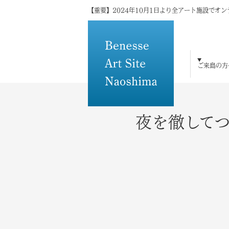
【重要】2024年10月1日より全アート施設でオ
ご来島の方
ご来島の方へ
島×アートの魅力
アート・建築
宿泊
体験・研修
トピックス
メディアの方へ
その他
夜を徹して