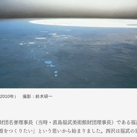
2010年） 撮影：鈴木研一
財団名誉理事長（当時・直島福武美術館財団理事長）である福
館をつくりたい」という思いから始まりました。西沢は福武の