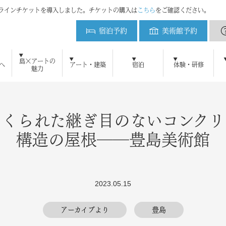
ンラインチケットを導入しました。チケットの購入は
こちら
をご確認ください。
宿泊予約
美術館予約
ベネッセハウス
島×アートの
へ
アート・建築
宿泊
体験・研修
魅力
初めてご来島の方へ
ベネッセアートサイト直島とは
アート・建築をみる
周遊プラン
直島新美術館
ベネッセアートサイト
美術館予約
地中美術館
アクセ
ベネ
鑑賞ツアー
ニュース
メディアの方へ
よくある質問
ブログ
研修・教育プログラム
お問い合わせ
プレスリリース
直島新美術館特設サイト
採用情報
プレスキット
直島コメづくりプ
ベネッセ
宿泊のご案内
ミュージアム
オーバル
パーク
ビー
アート施設および作品の撮影について
自然・景観 維持活用の取り組み
犬島精錬所美術館
ベネッセハウス スパ
ショップ
パーク／ビーチ 20
つくられた継ぎ目のないコンクリ
構造の屋根――豊島美術館
2023.05.15
アーカイブより
豊島