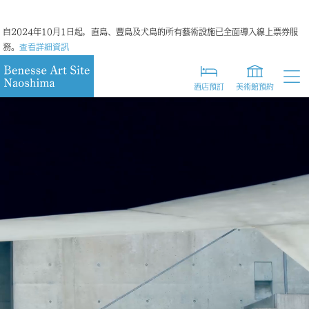
日本語
自2024年10月1日起，直島、豐島及犬島的所有藝術設施已全面導入線上票券服
務。
查看詳細資訊
英語
簡體字
酒店預訂
美術館預約