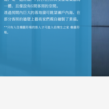
一體，且僅設有6間客房的空間。
透過房間內巨大的落地窗可眺望瀨戶內海，在
部分客房的牆壁上藝術家們親自繪製了素描。
**只有入住橢圓形場的客人才可進入倍樂生之家 橢圓形
場。