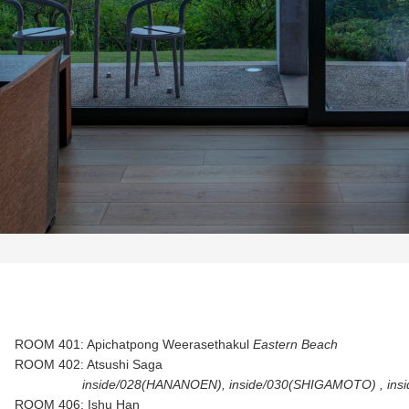
ROOM 401: Apichatpong Weerasethakul
Eastern Beach
ROOM 402: Atsushi Saga
inside/028(HANANOEN), inside/030(SHIGAMOTO) , insid
ROOM 406: Ishu Han