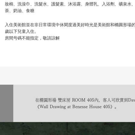
妝棉、洗澡巾、洗髮水、護髮素、沐浴露、身體乳、入浴劑、礦泉水、
茶、奶油、食糖
入住美術館並在非日常環境中休閑度過美好時光是美術館和橢圓形場的
歲以下兒童入住。
房間号碼不能指定，敬請諒解
在橢圓形場 雙床房 ROOM 405內，客人可欣賞到Davi
《Wall Drawing at Benesse House 405》。