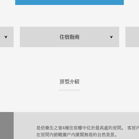
住宿指南
房型介紹
是倍樂生之家4棟住宿樓中位於最高處的房間。 客房
在房間內俯瞰瀨戶內廣闊無垠的自然美景。