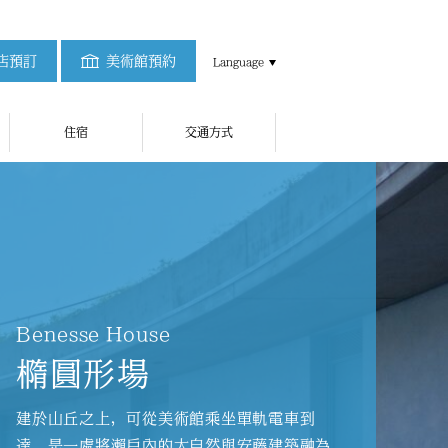
店預訂
美術館預約
Language
住宿
交通方式
Benesse House
橢圓形場
建於山丘之上，可從美術館乘坐單軌電車到
達，是一處將瀨戶內的大自然與安藤建築融為