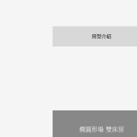
房型介紹
橢圓形場 雙床房