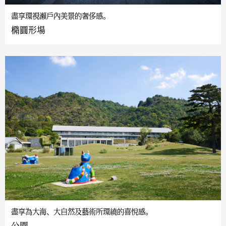
盡享環視瀨戶內美景的奢侈感。
橢圓形場
盡享為大海、大自然及藝術所環繞的喜悅感。
公園