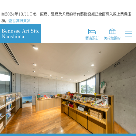
日本語
自2024年10月1日起，直島、豐島及犬島的所有藝術設施已全面導入線上票券服
務。
查看詳細資訊
英語
簡體字
酒店預訂
美術館預約