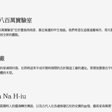
八百萬實驗室
百萬實驗室"位於豐島西南部、靠近海邊的甲生地區。我們希望在這樣遠離城市、得天
到全新的觀點。
廠
的家浦岡村落，在即將迎來平成年號時倒閉的舌針製造工廠的遺址。那裡放置着在宇和
體的木型。
 Na H-iu
凱爾特人的靈魂轉世傳說，以及古代人在各處修建石柱的史實的啟發，藝術家森萬裡