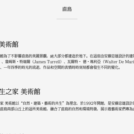
直島
美術館
館為了不影響直島的美麗景觀，絕大部分都建造於地下。在這座由安藤忠雄設計的建築
t）、詹姆斯・特瑞爾（James Turrell）、瓦爾特・ 德・瑪利亞（Walter De
、一年四季的時光的流逝，作品和空間的表情時時刻刻都會發生不同的變化。
生之家 美術館
家 美術館以“自然・建築・藝術的共生”為理念，於1992年開館，是安藤忠雄設
直島南部山丘上的這所美術館，融合了直島的自然和環境特徵，展示着藝術家們專為