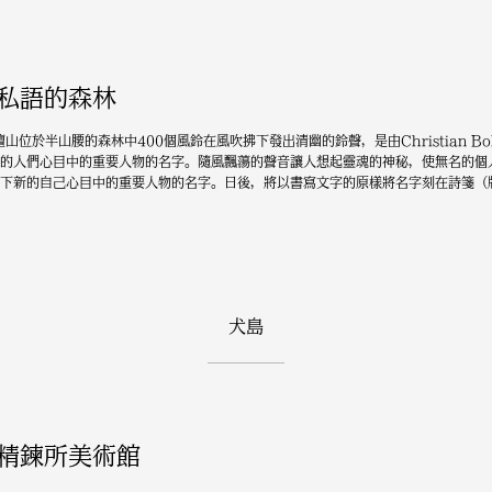
私語的森林
檀山位於半山腰的森林中400個風鈴在風吹拂下發出清幽的鈴聲，是由Christian Bo
的人們心目中的重要人物的名字。隨風飄蕩的聲音讓人想起靈魂的神秘，使無名的個
下新的自己心目中的重要人物的名字。日後，將以書寫文字的原樣將名字刻在詩箋（
犬島
精鍊所美術館