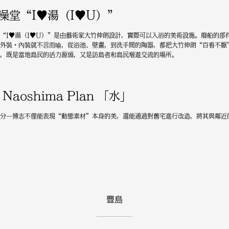
澡堂“I♥湯（I♥U）”
“I♥湯（I♥U）”是由藝術家大竹伸朗設計，實際可以入浴的美術設施。廢船的部
外裝・內裝就不言而喻，從浴池、壁畫，到洗手間的陶器，都把大竹伸朗“百看不厭
，既是當地島民的活力源頭，又是訪島者和島民增進交流的場所。
 Naoshima Plan 「水」
分一博志不僅能表現“動態素材”本身的美，還能通過對舊宅進行改造，將其與鄰近的
豐島