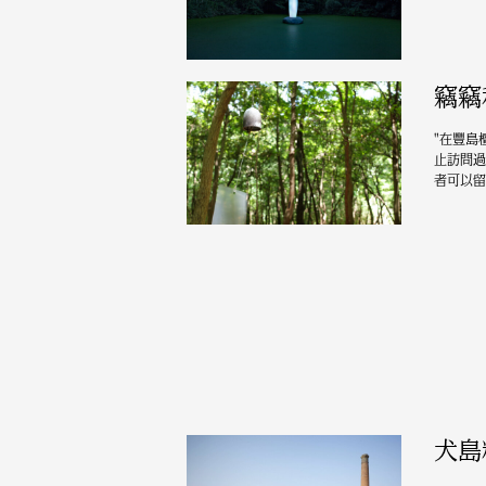
竊竊
"在豐島
止訪問過
者可以留
犬島