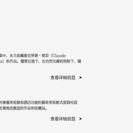
中，永久收藏着克勞德・莫奈（Claude
 Maria）的作品。儘管在地下，在自然光線的照射下，隨
查看详细信息
計的兼備美術館和酒店功能的藝術美術館式度假村設
此場地而創造的作品和收藏品。
查看详细信息