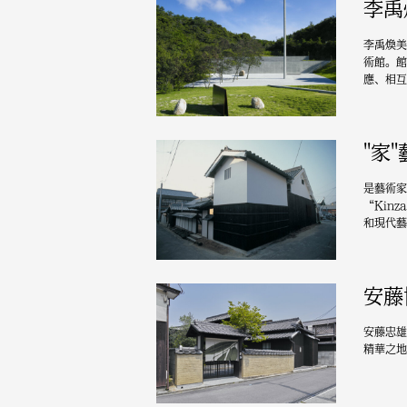
李禹
李禹煥美
術館。館
應、相互
"家
是藝術家
“Kin
和現代藝
安藤
安藤忠雄
精華之地