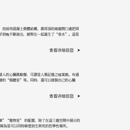
，而採用混凝土殼體結構，靠房頂的兩個開口處把周
早到晚不斷滲出，匯聚在一起誕生了“泉水”。這是
查看详细信息
樣人的心臟跳動聲，可謂是人類記憶之檔案館。有通
聲的“傾聽室”等。同時，還可以錄製自己的心臟
查看详细信息
庫”“雜物室” 的配置，除了在這三個空間中展示的
被稱為是可以同時聯想到生與死的哲學性場所。