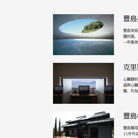
豐島
豐島美術
圍的風、
一所集美
克里
心臟聲的
過與心臟
聲，作為
豐島
豐島橫尾
11件作