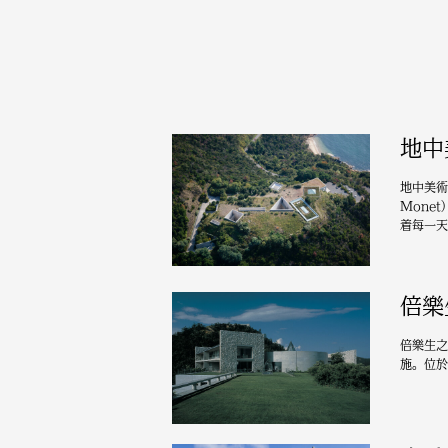
地中
地中美術
Mone
着每一天
倍樂
倍樂生之
施。位於