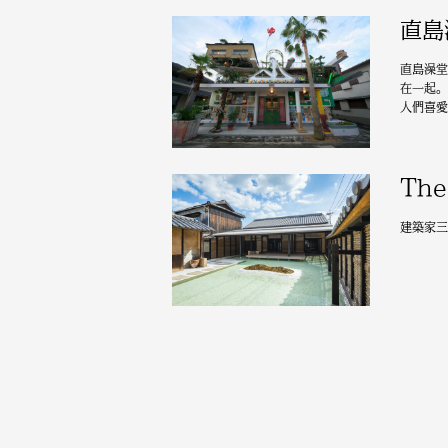
直島
直島澡堂
在一起。
人們喜愛
The
建築家三