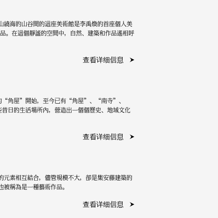
山繞海的山谷間的這座美術館是李禹煥的首座個人美
作品。在這個靜謐的空間中，自然、建築和作品遙相呼
查看详细信息
的“角屋”開始，至今已有“角屋”、“南寺”、
這些昔日的生活場所內，營造出一個個歷史、地域文化
查看详细信息
應的元素相互結合，儘管規模不大，卻是集安藤建築的
也被稱為是一種藝術作品。
查看详细信息