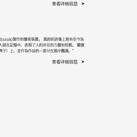
查看详细信息
ltanski製作的藝術裝置。 風鈴的詩箋上寫有至今為
人留在記憶中，表現了人的存在的力量和短暫。 觀賞
牌子）上，並作為作品的一部分在風中飄蕩。"
查看详细信息