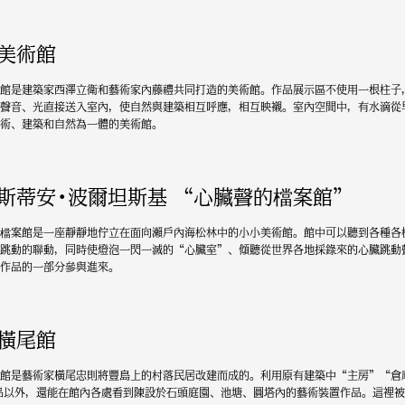
美術館
館是建築家西澤立衛和藝術家內藤禮共同打造的美術館。作品展示區不使用一根柱子
聲音、光直接送入室內，使自然與建築相互呼應，相互映襯。室內空間中，有水滴從
術、建築和自然為一體的美術館。
斯蒂安·波爾坦斯基 “心臟聲的檔案館”
檔案館是一座靜靜地佇立在面向瀨戶內海松林中的小小美術館。館中可以聽到各種各
跳動的聯動，同時使燈泡一閃一滅的“心臟室”、傾聽從世界各地採錄來的心臟跳動
作品的一部分參與進來。
橫尾館
館是藝術家橫尾忠則將豐島上的村落民居改建而成的。利用原有建築中“主房”“倉
品以外，還能在館內各處看到陳設於石頭庭園、池塘、圓塔內的藝術裝置作品。這裡