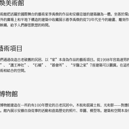
煥美術館
術館把活躍於國際舞台的藝術家李禹煥的作品和安藤忠雄的建築融為一體。坐落於環
外的廣場上和半地下構造的建築中收藏展示着李禹煥的從70年代至今的繪畫、雕刻
映襯，給予人們靜思默想的時間。
"藝術項目
們通過改造古老破舊的民居，以“家”本身為作品的藝術項目。從1998年宮島達男
za”、“護王神社”、“石橋”、“碁會所”、“牙醫之家”7座建築可以觀賞。在
術相結合的空間。
博物館
博物館建造在一所約有100年歷史的古老民居中。木板和混凝土板、光和影——對
。館內展示安藤自身從事的活動和直島歷史的照片、草圖、模型等。建築和空間本身