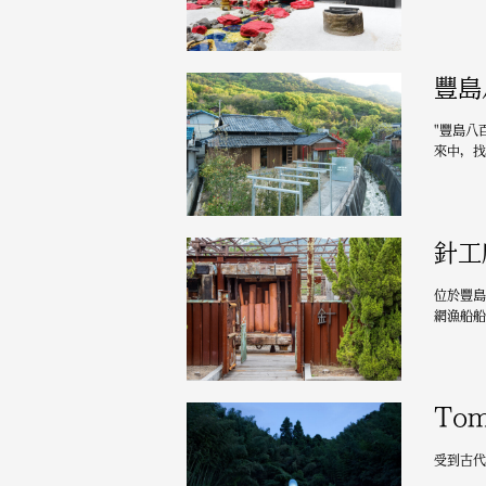
豐島
"豐島八
來中，找
針工
位於豐島
網漁船船
Tom
受到古代