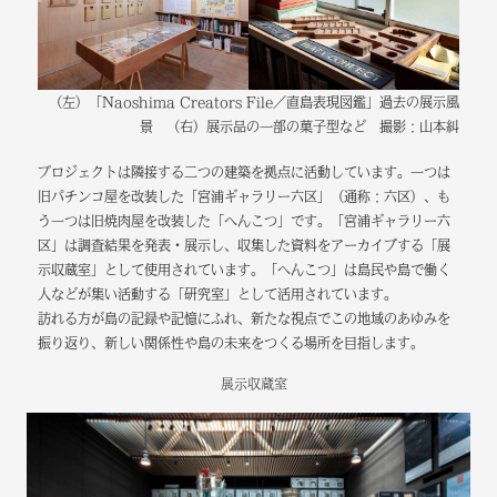
（左）「Naoshima Creators File／直島表現図鑑」過去の展示風
景 （右）展示品の一部の菓子型など 撮影：山本糾
プロジェクトは隣接する二つの建築を拠点に活動しています。一つは
旧パチンコ屋を改装した「宮浦ギャラリー六区」（通称：六区）、も
う一つは旧焼肉屋を改装した「へんこつ」です。「宮浦ギャラリー六
区」は調査結果を発表・展示し、収集した資料をアーカイブする「展
示収蔵室」として使用されています。「へんこつ」は島民や島で働く
人などが集い活動する「研究室」として活用されています。
訪れる方が島の記録や記憶にふれ、新たな視点でこの地域のあゆみを
振り返り、新しい関係性や島の未来をつくる場所を目指します。
展示収蔵室