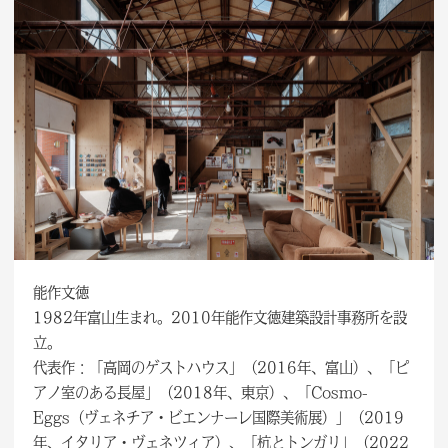
能作文徳
1982年富山生まれ。2010年能作文徳建築設計事務所を設
立。
代表作：「高岡のゲストハウス」（2016年、富山）、「ピ
アノ室のある長屋」（2018年、東京）、「Cosmo-
Eggs（ヴェネチア・ビエンナーレ国際美術展）」（2019
年、イタリア・ヴェネツィア）、「杭とトンガリ」（2022