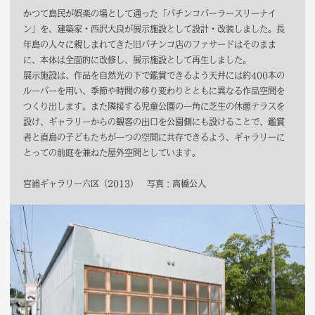
かつて島民が娯楽の場として通った「パチンコパーラースリーナイ
ン」を、建築家・西沢大良が展示施設として設計・改装しました。長
年島の人々に親しまれてきた旧パチンコ店のファサードはそのまま
に、本体は全面的に改修し、展示施設として再生しました。
展示施設は、作品を自然光の下で鑑賞できるよう天井には約400本の
ルーバーを用い、季節や時間の移り変わりとともに異なる作品空間を
つくり出します。また隣接する児童公園の一角に芝生の休憩テラスを
設け、ギャラリーからの観客の出口を公園側にも設けることで、鑑賞
者と直島の子どもたちが一つの空間に共存できるよう、ギャラリーに
とっての前庭を兼ねた屋外空間としています。
宮浦ギャラリー六区（2013） 写真：高橋公人