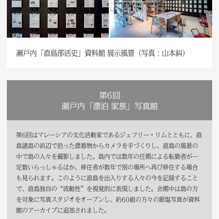
瀬戸内「直島部活史」資料館 展示風景（写真：山本糾）
第6回
瀬戸内「漂泊 家族」写真館
第6回はマレーシアの文化活動家であるジェフリー・リムとともに、直
島諸島の浜辺で拾った漂着物からカメラを手づくりし、直島の風景の
中で島の人々を撮影しました。島内では数年の任期による転勤者が一
定数いらっしゃるほか、移住者が数年で別の場所へ再び移住する場合
も見られます。このように直島を出入りする人々の今を記録すること
で、直島独自の“流動性”を視覚的に表現しました。会期中は島の方
を対象に写真スタジオをオープンし、約60組の方々の銀塩写真が資料
館のアーカイブに追加されました。