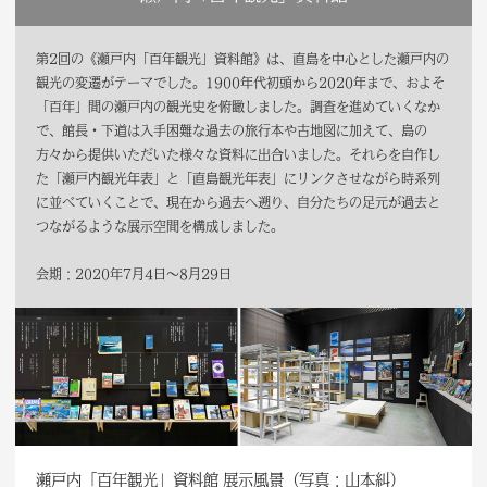
第2回の《瀬戸内「百年観光」資料館》は、直島を中心とした瀬戸内の
観光の変遷がテーマでした。1900年代初頭から2020年まで、およそ
「百年」間の瀬戸内の観光史を俯瞰しました。調査を進めていくなか
で、館長・下道は入手困難な過去の旅行本や古地図に加えて、島の
方々から提供いただいた様々な資料に出合いました。それらを自作し
た「瀬戸内観光年表」と「直島観光年表」にリンクさせながら時系列
に並べていくことで、現在から過去へ遡り、自分たちの足元が過去と
つながるような展示空間を構成しました。
会期：2020年7月4日～8月29日
瀬戸内「百年観光」資料館 展示風景（写真：山本糾）