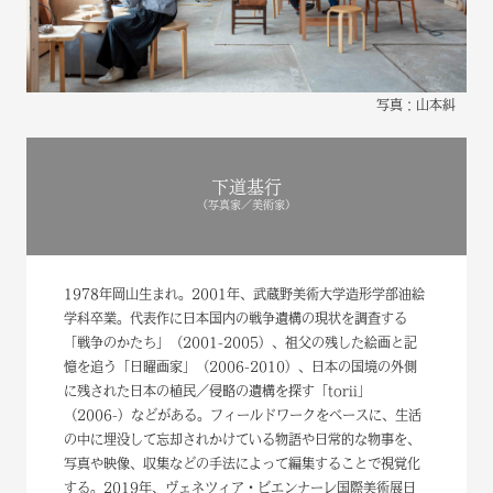
写真：山本糾
下道基行
（写真家／美術家）
1978年岡山生まれ。2001年、武蔵野美術大学造形学部油絵
学科卒業。代表作に日本国内の戦争遺構の現状を調査する
「戦争のかたち」（2001-2005）、祖父の残した絵画と記
憶を追う「日曜画家」（2006-2010）、日本の国境の外側
に残された日本の植民／侵略の遺構を探す「torii」
（2006-）などがある。フィールドワークをベースに、生活
の中に埋没して忘却されかけている物語や日常的な物事を、
写真や映像、収集などの手法によって編集することで視覚化
する。2019年、ヴェネツィア・ビエンナーレ国際美術展日