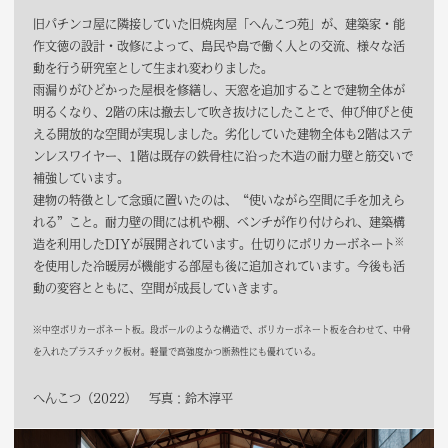
旧パチンコ屋に隣接していた旧焼肉屋「へんこつ苑」が、建築家・能
作文徳の設計・改修によって、島民や島で働く人との交流、様々な活
動を行う研究室として生まれ変わりました。
雨漏りがひどかった屋根を修繕し、天窓を追加することで建物全体が
明るくなり、2階の床は撤去して吹き抜けにしたことで、伸び伸びと使
える開放的な空間が実現しました。劣化していた建物全体も2階はステ
ンレスワイヤー、1階は既存の鉄骨柱に沿った木造の耐力壁と筋交いで
補強しています。
建物の特徴として念頭に置いたのは、“使いながら空間に手を加えら
れる”こと。耐力壁の間には机や棚、ベンチが作り付けられ、建築構
※
造を利用したDIYが展開されています。仕切りにポリカーボネート
を使用した冷暖房が機能する部屋も後に追加されています。今後も活
動の変容とともに、空間が成長していきます。
※中空ポリカーボネート板。段ボールのような構造で、ポリカーボネート板を合わせて、中骨
を入れたプラスチック板材。軽量で高強度かつ断熱性にも優れている。
へんこつ（2022） 写真：鈴木淳平