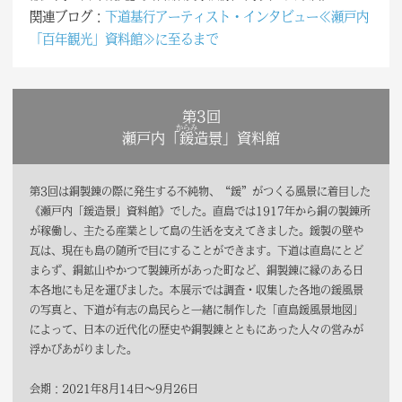
関連ブログ：
下道基行アーティスト・インタビュー≪瀬戸内
「百年観光」資料館≫に至るまで
第3回
からみ
瀬戸内「
鍰
造景」資料館
第3回は銅製錬の際に発生する不純物、“鍰”がつくる風景に着目した
《瀬戸内「鍰造景」資料館》でした。直島では1917年から銅の製錬所
が稼働し、主たる産業として島の生活を支えてきました。鍰製の壁や
瓦は、現在も島の随所で目にすることができます。下道は直島にとど
まらず、銅鉱山やかつて製錬所があった町など、銅製錬に縁のある日
本各地にも足を運びました。本展示では調査・収集した各地の鍰風景
の写真と、下道が有志の島民らと一緒に制作した「直島鍰風景地図」
によって、日本の近代化の歴史や銅製錬とともにあった人々の営みが
浮かびあがりました。
会期：2021年8月14日～9月26日