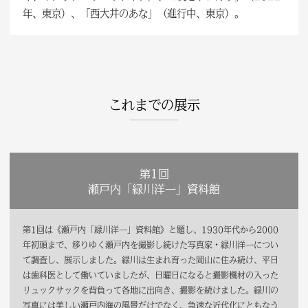
年、東京）、「西大井のあな」（進行中、東京）。
これまでの展示
第1回
瀬戸内「緑川洋一」資料館
第1回は《瀬戸内「緑川洋一」資料館》と題し、1930年代から2000
年初頭まで、移りゆく瀬戸内を撮影し続けた写真家・緑川洋一につい
て調査し、展示しました。緑川は生まれ育った岡山に住み続け、平日
は歯科医として働いていましたが、日曜日になると撮影機材の入った
リュックサックを背負って各地に出向き、撮影を続けました。緑川の
写真には美しい瀬戸内海の風景だけでなく、急速な近代化にともなう