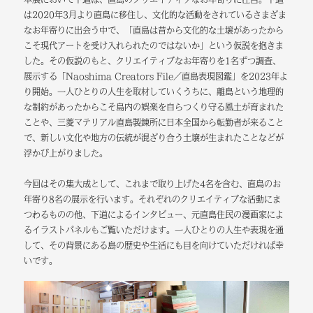
は2020年3月より直島に移住し、文化的な活動をされているさまざま
なお年寄りに出会う中で、「直島は昔から文化的な土壌があったから
こそ現代アートを受け入れられたのではないか」という仮説を抱きま
した。その仮説のもと、クリエイティブなお年寄りを1名ずつ調査、
展示する「Naoshima Creators File／直島表現図鑑」を2023年よ
り開始。一人ひとりの人生を取材していくうちに、離島という地理的
な制約があったからこそ島内の娯楽を自らつくり守る風土が育まれた
ことや、三菱マテリアル直島製錬所に日本全国から転勤者が来ること
で、新しい文化や地方の伝統が混ざり合う土壌が生まれたことなどが
浮かび上がりました。
今回はその集大成として、これまで取り上げた4名を含む、直島のお
年寄り8名の展示を行います。それぞれのクリエイティブな活動にま
つわるものの他、下道によるインタビュー、元直島住民の漫画家によ
るイラストパネルもご覧いただけます。一人ひとりの人生や表現を通
して、その背景にある島の歴史や生活にも目を向けていただければ幸
いです。