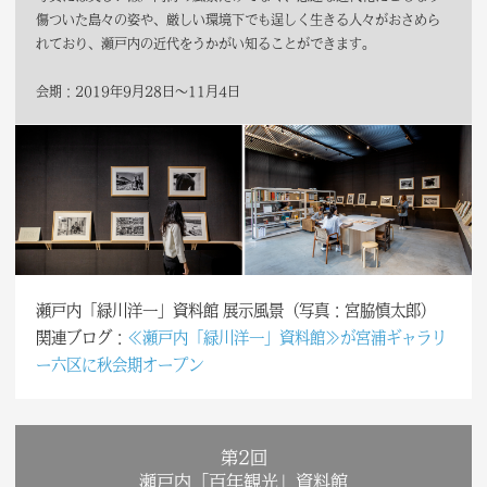
傷ついた島々の姿や、厳しい環境下でも逞しく生きる人々がおさめら
れており、瀬戸内の近代をうかがい知ることができます。
会期：2019年9月28日～11月4日
瀬戸内「緑川洋一」資料館 展示風景（写真：宮脇慎太郎）
関連ブログ：
≪瀬戸内「緑川洋一」資料館≫が宮浦ギャラリ
ー六区に秋会期オープン
第2回
瀬戸内「百年観光」資料館