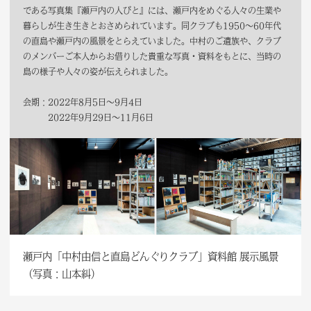
である写真集『瀬戸内の人びと』には、瀬戸内をめぐる人々の生業や
暮らしが生き生きとおさめられています。同クラブも1950～60年代
の直島や瀬戸内の風景をとらえていました。中村のご遺族や、クラブ
のメンバーご本人からお借りした貴重な写真・資料をもとに、当時の
島の様子や人々の姿が伝えられました。
会期：2022年8月5日～9月4日
2022年9月29日～11月6日
瀬戸内「中村由信と直島どんぐりクラブ」資料館 展示風景
（写真：山本糾）