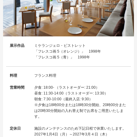
展示作品
ミケランジェロ・ピストレット
「フレスコ画 5（オレンジ）」 1998年
「フレスコ画 5（青）」 1998年
料理
フランス料理
営業時間
夕食: 18:00- （ラストオーダー: 21:00）
昼食:
11:30-
14:00
（
ラストオーダー:
13:30
）
朝食: 7:30-10:00（最終入店: 9:30）
※夕食は18時00分または18時30分開始、20時00分また
は20時30分開始の入れ替え制でお席をご用意いたしま
す。
定休日
施設のメンテナンスのため下記日程で休業いたします。
2027年1月4日（月）～2027年3月４日（木）