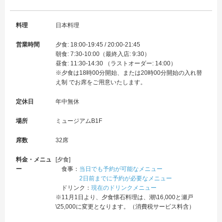
料理
日本料理
営業時間
夕食: 18:00-19:45 / 20:00-21:45
朝食: 7:30-10:00（最終入店: 9:30）
昼食: 11:30-14:30 （ラストオーダー: 14:00）
※夕食は18時00分開始、または20時00分開始の入れ替
え制 でお席をご用意いたします。
定休日
年中無休
場所
ミュージアムB1F
席数
32席
料金・メニュ
[夕食]
ー
食事：
当日でも予約が可能なメニュー
2日前までに予約が必要なメニュー
ドリンク：
現在のドリンクメニュー
※11月1日より、夕食懐石料理は、潮\16,000と瀬戸
\25,000に変更となります。（消費税サービス料含）