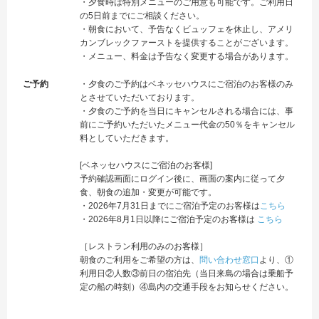
・夕食時は特別メニューのご用意も可能です。ご利用日
の5日前までにご相談ください。
・朝食において、予告なくビュッフェを休止し、アメリ
カンブレックファーストを提供することがございます。
・メニュー、料金は予告なく変更する場合があります。
ご予約
・夕食のご予約はベネッセハウスにご宿泊のお客様のみ
とさせていただいております。
・夕食のご予約を当日にキャンセルされる場合には、事
前にご予約いただいたメニュー代金の50％をキャンセル
料としていただきます。
[ベネッセハウスにご宿泊のお客様]
予約確認画面にログイン後に、画面の案内に従って夕
食、朝食の追加・変更が可能です。
・2026年7月31日までにご宿泊予定のお客様は
こちら
・2026年8月1日以降にご宿泊予定のお客様は
こちら
［レストラン利用のみのお客様］
朝食のご利用をご希望の方は、
問い合わせ窓口
より、①
利用日②人数③前日の宿泊先（当日来島の場合は乗船予
定の船の時刻）④島内の交通手段をお知らせください。