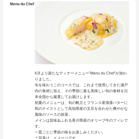
Menu du Chef
6月より新たなディナーメニュー”Menu du Chef”が加わ
りました。
旬を味わうこのコースでは、これまで使用してきた瀬戸
内の食材に加え、その季節に最も美味しい旬の食材を日
本全国から厳選してお届けします。
初夏のメニューは、旬の帆立とフランス産海藻バターに
和のテイストとして高知県産の文旦を合わせた爽やかな
風味のソースの前菜。
メインは旨味あふれる香川県産のオリーブ牛のフィレで
す。
一皿ごとに季節の味をお楽しみください。
＊写真は、イメージです