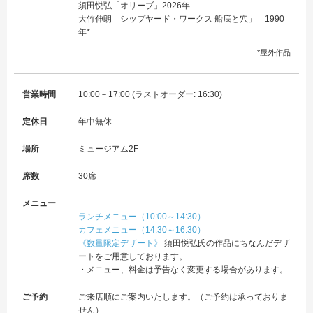
須田悦弘「オリーブ」2026年
大竹伸朗「シップヤード・ワークス 船底と穴」 1990
年*
*屋外作品
営業時間
10:00－17:00 (ラストオーダー: 16:30)
定休日
年中無休
場所
ミュージアム2F
席数
30席
メニュー
ランチメニュー（10:00～14:30）
カフェメニュー（14:30～16:30）
《数量限定デザート》
須田悦弘氏の作品にちなんだデザ
ートをご用意しております。
・メニュー、料金は予告なく変更する場合があります。
ご予約
ご来店順にご案内いたします。（ご予約は承っておりま
せん）