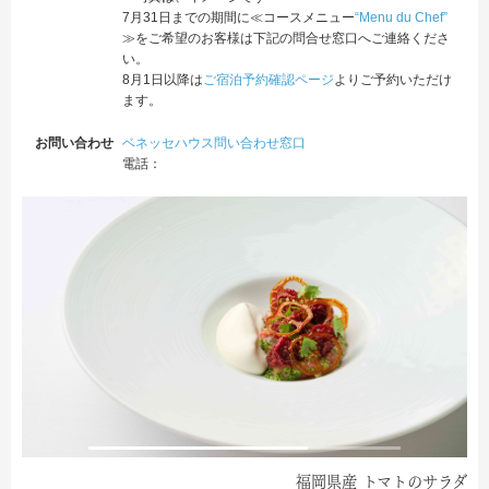
7
月
31
日までの期間に
≪コースメニュー
“Menu du Chef”
≫をご希望のお客様は下記の問合せ窓口へご連絡くださ
い。
8
月
1
日以降は
ご宿泊予約確認ページ
よりご予約いただけ
ます。
お問い合わせ
ベネッセハウス問い合わせ窓口
電話：
福岡県産 トマトのサラダ
金目鯛のポシェ