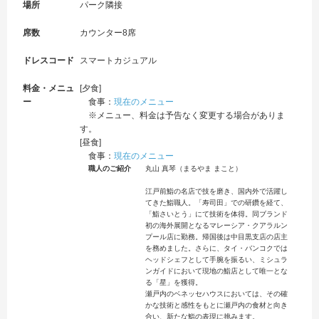
場所
パーク隣接
席数
カウンター8席
ドレスコード
スマートカジュアル
料金・メニュ
[夕食]
ー
食事：
現在のメニュー
※メニュー、料金は予告なく変更する場合がありま
す。
[昼食]
食事：
現在のメニュー
職人のご紹介
丸山 真琴（まるやま まこと）
江戸前鮨の名店で技を磨き、国内外で活躍し
てきた鮨職人。「寿司田」での研鑽を経て、
「鮨さいとう」にて技術を体得。同ブランド
初の海外展開となるマレーシア・クアラルン
プール店に勤務。帰国後は中目黒支店の店主
を務めました。さらに、タイ・バンコクでは
ヘッドシェフとして手腕を振るい、ミシュラ
ンガイドにおいて現地の鮨店として唯一とな
る「星」を獲得。
瀬戸内のベネッセハウスにおいては、その確
かな技術と感性をもとに瀬戸内の食材と向き
合い、新たな鮨の表現に挑みます。