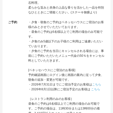
石料理。
柔らかな旨みと赤身の上品な香りを活かした一品を特別
なひとときにご堪能ください。(ステーキ御膳より)
ご予約
・夕食・朝食のご予約はベネッセハウスにご宿泊のお客
様のみとさせていただいております。
・昼食のご予約は6名様以上でご利用の場合のみ可能で
す。
・夕食のみ5歳以下のお子様のご利用はご遠慮いただい
ていおります。
・夕食のご予約を当日にキャンセルされる場合には、事
前にご予約いただいたメニュー代金の50％をキャンセル
料としていただきます。
[ベネッセハウスにご宿泊のお客様]
予約確認画面にログイン後に画面の案内に従って夕食、
朝食の追加・変更が可能です。
・2026年7月31日までにご宿泊予定のお客様は
こちら
・2026年8月1日以降にご宿泊予定のお客様は
こちら
［レストラン利用のみのお客様］
昼食のご予約は6名様以上でご利用の場合のみ可能で
す。ご予約の場合は、11時30分または13時00分の着