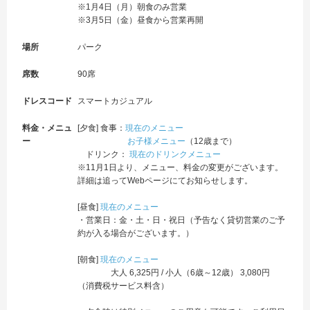
※1月4日（月）朝食のみ営業
※3月5日（金）昼食から営業再開
場所
パーク
席数
90席
ドレスコード
スマートカジュアル
料金・メニュ
[夕食] 食事：
現在のメニュー
ー
お子様メニュー
（12歳まで）
ドリンク：
現在のドリンクメニュー
※11月1日より、メニュー、料金の変更がございます。
詳細は追ってWebページにてお知らせします。
[昼食]
現在のメニュー
・営業日：金・土・日・祝日（予告なく貸切営業のご予
約が入る場合がございます。）
[朝食]
現在のメニュー
大人 6,325円 / 小人（6歳～12歳） 3,080円
（消費税サービス料含）