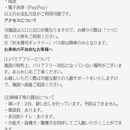
・現金
・電子決済（PayPay）
以上のお支払方法がご利用可能です。
アクセスについて​
当施設は入口と出口が異なりますので、​お帰りの際は「つつじ
荘」バス停をご利用ください。​
※「杉本博司ギャラリー」バス停は降車のみとなります。
お身体の不自由なお客様へ
(1)バリアフリーについて
施設の特性上、バリアフリー対応になっていない場所がございま
す。あらかじめご了承ください。
お越しいただく際は可能な限りの入館サポートをいたしますの
で、施設へ直接ご相談ください。
(2)車椅子等の貸出について
・車いす：2台、貸し出しを行っています。予約はできません。
・筆談具：あります。
・多目的トイレ：あります。
・介助犬・盲導犬・聴導犬を同伴してご入館いただくことができ
ます。