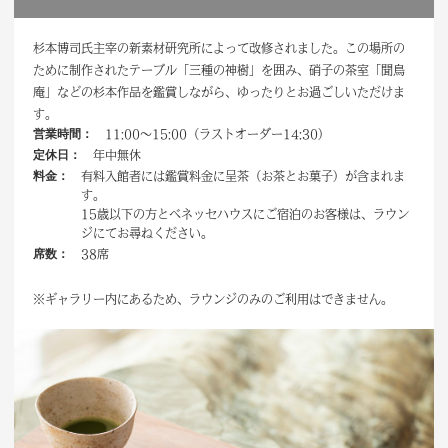
杉本博司氏主宰の新素材研究所によって改修されました。この場所の
ために制作されたテーブル「三種の神樹」を囲み、硝子の茶室「聞鳥
庵」などの杉本作品を鑑賞しながら、ゆったりとお過ごしいただけま
す。
営業時間：
11:00～15:00（ラストオーダー14:30）
定休日：
年中無休
料金：
有料入館者には鑑賞料金に呈茶（お茶とお菓子）が含まれま
す。
15歳以下の方とベネッセハウスにご宿泊のお客様は、ラウン
ジにてお尋ねください。
席数：
38席
※ギャラリー内にあるため、ラウンジのみのご利用はできません。