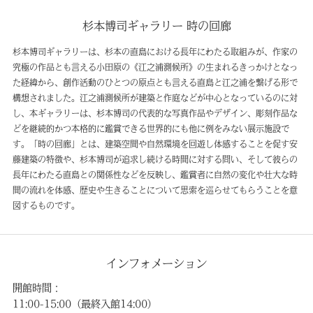
杉本博司ギャラリー 時の回廊
杉本博司ギャラリーは、杉本の直島における長年にわたる取組みが、作家の
究極の作品とも言える小田原の《江之浦測候所》の生まれるきっかけとなっ
た経緯から、創作活動のひとつの原点とも言える直島と江之浦を繋げる形で
構想されました。江之浦測候所が建築と作庭などが中心となっているのに対
し、本ギャラリーは、杉本博司の代表的な写真作品やデザイン、彫刻作品な
どを継続的かつ本格的に鑑賞できる世界的にも他に例をみない展示施設で
す。「時の回廊」とは、建築空間や自然環境を回遊し体感することを促す安
藤建築の特徴や、杉本博司が追求し続ける時間に対する問い、そして彼らの
長年にわたる直島との関係性などを反映し、鑑賞者に自然の変化や壮大な時
間の流れを体感、歴史や生きることについて思索を巡らせてもらうことを意
図するものです。
インフォメーション
開館時間：
11:00-15:00（最終入館14:00）