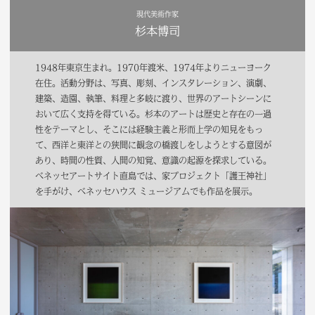
現代美術作家
杉本博司
1948年東京生まれ。1970年渡米、1974年よりニューヨーク
在住。活動分野は、写真、彫刻、インスタレーション、演劇、
建築、造園、執筆、料理と多岐に渡り、世界のアートシーンに
おいて広く支持を得ている。杉本のアートは歴史と存在の一過
性をテーマとし、そこには経験主義と形而上学の知見をもっ
て、西洋と東洋との狭間に観念の橋渡しをしようとする意図が
あり、時間の性質、人間の知覚、意識の起源を探求している。
ベネッセアートサイト直島では、家プロジェクト「護王神社」
を手がけ、ベネッセハウス ミュージアムでも作品を展示。