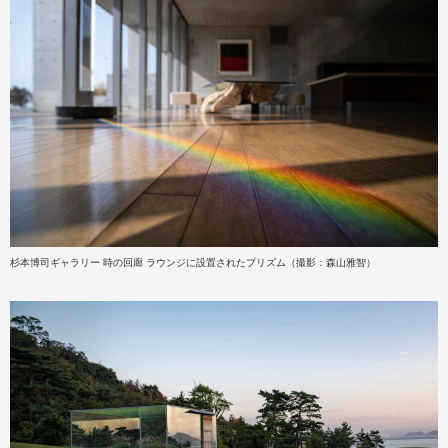
杉本博司ギャラリー 時の回廊 ラウンジに設置されたプリズム（撮影：森山雅智）