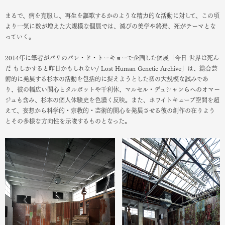
まるで、病を克服し、再生を謳歌するかのような精力的な活動に対して、この頃
より一気に数が増えた大規模な個展では、滅びの美学や終焉、死がテーマとな
っていく。
2014年に筆者がパリのパレ・ド・トーキョーで企画した個展「今日 世界は死ん
だ もしかすると昨日かもしれない/ Lost Human Genetic Archive」は、総合芸
術的に発展する杉本の活動を包括的に捉えようとした初の大規模な試みであ
り、彼の幅広い関心とタルボットや千利休、マルセル・デュシャンらへのオマー
ジュも含み、杉本の個人体験史を色濃く反映。また、ホワイトキューブ空間を超
えて、妄想から科学的・宗教的・芸術的関心を発展させる彼の創作の在りよう
とその多様な方向性を示唆するものとなった。