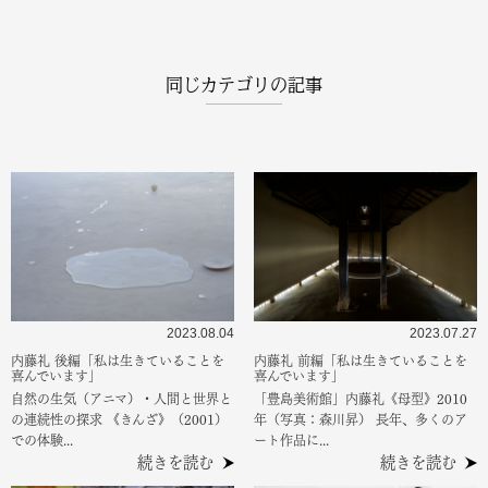
同じカテゴリの記事
2023.08.04
2023.07.27
内藤礼 後編「私は生きていることを
内藤礼 前編「私は生きていることを
喜んでいます」
喜んでいます」
自然の生気（アニマ）・人間と世界と
「豊島美術館」内藤礼《母型》2010
の連続性の探求 《きんざ》（2001）
年（写真：森川昇） 長年、多くのア
での体験...
ート作品に...
続きを読む
続きを読む