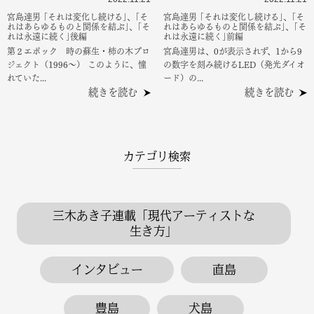
宮島達男 ｢それは変化し続ける｣、｢そ
宮島達男 ｢それは変化し続ける｣、｢そ
れはあらゆるものと関係を結ぶ｣、｢そ
れはあらゆるものと関係を結ぶ｣、｢そ
れは永遠に続く｣後編
れは永遠に続く｣前編
第２エポック 時の蘇生・柿の木プロ
宮島達男は、0が表示されず、1から9
ジェクト（1996～） このように、憧
の数字を刻み続けるLED（発光ダイオ
れていた...
ード）の...
続きを読む
続きを読む
カテゴリ検索
三木あき子連載「現代アーティストな
生き方」
インタビュー
直島
豊島
犬島