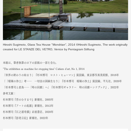
Hiroshi Sugimoto, Glass Tea House "Mondrian", 2014 ©Hiroshi Sugimoto, The work originally
created for LE STANZE DEL VETRO, Venice by Pentagram Stiftung
本稿は、筆者執筆の以下の原稿の一部を含む。
"The exhibition as machine for stopping time" Cahiers d'art, No 1, 2014
「世界の終わりの始まり」『杉本博司 ロスト・ヒューマン』展図録、東京都写真美術館、2016年
「「瑠璃の浄土」考―― 一切法は因縁生なり」『杉本博司 瑠璃の浄土』展図録、平凡社、2020年
「杉本博司と直島――「時の回廊」へ」『杉本博司ギャラリー 時の回廊ハンドブック』、2022年
参考文献：
杉本博司『苔のむすまで』新潮社、2005年
杉本博司『アートの起源』新潮社、2012年
杉本博司『江之浦奇譚』岩波書店、2020年
杉本博司『影老日記』新潮社、2022年