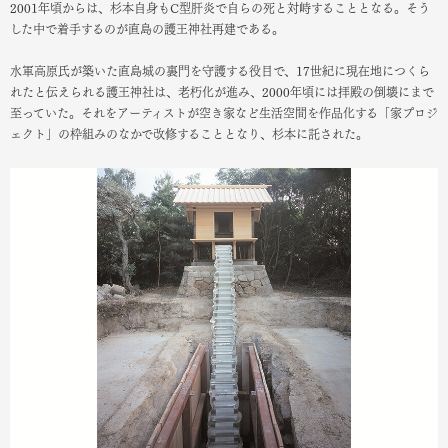
2001年頃からは、杉本自身もC型肝炎で自らの死と対峙することとなる。そう
した中で着手するのが直島の護王神社再建である。
水軍高原氏が築いた直島城の裏門を守護する役目で、17世紀に現在地につくら
れたと伝えられる護王神社は、老朽化が進み、2000年頃には拝殿の倒壊にまで
至っていた。それをアーティストが空き家など生活空間を作品化する「家プロジ
ェクト」の枠組みのなかで改修することとなり、杉本に託された。