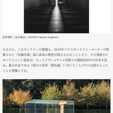
杉本博司《光の教会》2005年© Hiroshi Sugimoto
ちなみに、このギャラリーの整備も、2018年パリのポンピドゥーセンターで開
催された「安藤忠雄」展に直島の模型が展示されることとなり、その視察のた
めパリ入りした福武が、ちょうどヴェルサイユ宮殿での個展設営中の杉本を訪
ね、展示作品である《硝子の茶室「聞鳥庵」》内にて二人だけの会談をもった
ことを契機とする。