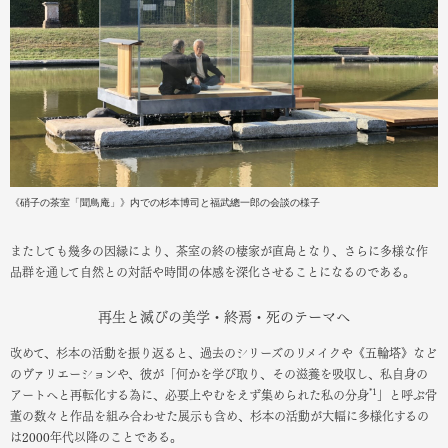
《硝子の茶室「聞鳥庵」》内での杉本博司と福武總一郎の会談の様子
またしても幾多の因縁により、茶室の終の棲家が直島となり、さらに多様な作
品群を通して自然との対話や時間の体感を深化させることになるのである。
再生と滅びの美学・終焉・死のテーマへ
改めて、杉本の活動を振り返ると、過去のシリーズのリメイクや《五輪塔》など
のヴァリエーションや、彼が「何かを学び取り、その滋養を吸収し、私自身の
*1
アートへと再転化する為に、必要上やむをえず集められた私の分身
」と呼ぶ骨
董の数々と作品を組み合わせた展示も含め、杉本の活動が大幅に多様化するの
は2000年代以降のことである。