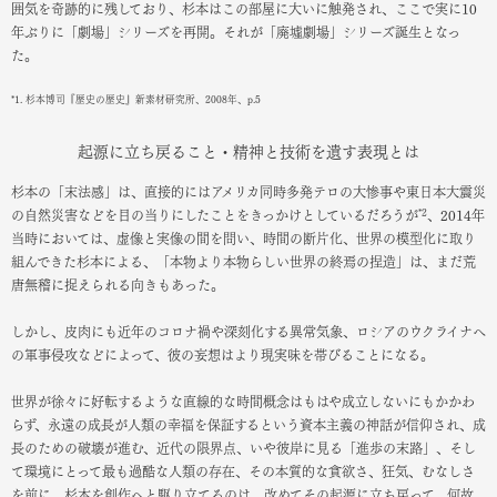
囲気を奇跡的に残しており、杉本はこの部屋に大いに触発され、ここで実に10
年ぶりに「劇場」シリーズを再開。それが「廃墟劇場」シリーズ誕生となっ
た。
*1. 杉本博司『歴史の歴史』新素材研究所、2008年、p.5
起源に立ち戻ること・精神と技術を遺す表現とは
杉本の「末法感」は、直接的にはアメリカ同時多発テロの大惨事や東日本大震災
*2
の自然災害などを目の当りにしたことをきっかけとしているだろうが
、2014年
当時においては、虚像と実像の間を問い、時間の断片化、世界の模型化に取り
組んできた杉本による、「本物より本物らしい世界の終焉の捏造」は、まだ荒
唐無稽に捉えられる向きもあった。
しかし、皮肉にも近年のコロナ禍や深刻化する異常気象、ロシアのウクライナへ
の軍事侵攻などによって、彼の妄想はより現実味を帯びることになる。
世界が徐々に好転するような直線的な時間概念はもはや成立しないにもかかわ
らず、永遠の成長が人類の幸福を保証するという資本主義の神話が信仰され、成
長のための破壊が進む、近代の限界点、いや彼岸に見る「進歩の末路」、そし
て環境にとって最も過酷な人類の存在、その本質的な貪欲さ、狂気、むなしさ
を前に、杉本を創作へと駆り立てるのは、改めてその起源に立ち戻って、何故