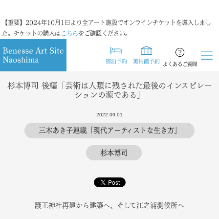
【重要】2024年10月1日より全アート施設でオンラインチケットを導入しまし
た。チケットの購入は
こちら
をご確認ください。
宿泊予約
美術館予約
よくあるご質問
杉本博司 後編「芸術は人類に残された最後のインスピレー
ションの源である」
2022.09.01
三木あき子連載「現代アーティストな生き方」
杉本博司
護王神社再建から建築へ、そして江之浦測候所へ