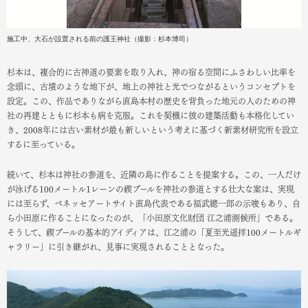
施工中、大石が設置される前の護王神社（撮影：杉本博司）
杉本は、複合的に古神道の要素を取り入れ、神の宿る空間にふさわしい比率を
念頭に、古墳のような地下が、地上の神社と光でつながるというコンセプトを
設定。この、作品でありながら直島本村の歴史を背負った地元の人のための神
社の再建とともに杉本も病を克服。これを契機に彼の建築活動も本格化してい
き、2008年には古い素材が最も新しいという考えに基づく新素材研究所を設立
するに至っている。
続いて、杉本は神社の参道を、近隣の島に作ることを提案する。この、一人だけ
が泳げる100メートル1レーンの禊プールを神社の参道とする壮大な案は、実現
には至らず、ベネッセアートサイト直島代表である福武總一郎の示唆もあり、自
ら小田原に作ることになったのが、「小田原文化財団 江之浦測候所」である。
そうして、禊プールの基本的アイディアは、江之浦の「夏至光遥拝100メートルギ
ャラリー」に引き継がれ、見事に実現されることとなった。