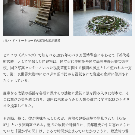
パレ・ド・トーキョーでの展覧会展示風景
ピカソの《ゲルニカ》で知られる1937年のパリ万国博覧会にあわせて「近代美
術宮殿」として開館した同建物は、国立近代美術館や国立高等映像音響芸術学
校、国立写真センターといった視覚芸術に関する機関の拠点として使われる一方
で、第二次世界大戦中にはユダヤ系市民から没収された資産の倉庫に使用され
たりもしている。
度重なる改装の痕跡を各所に残すその建物に最初に足を踏み入れた杉本は、そ
こに滅びの美を感じ取り、即座に未来からみた人類の滅亡に関する33のシナリ
オを提案してきた。
その際、特に、彼が興味を示したのが、直前の建築改装で発見された「Salle
37」という映画室である。過去の改装で封鎖され、長年歴史の中に忘れさられ
ていた「開かずの間」は、まるで時間が止まっていたかのように、建造時の雰