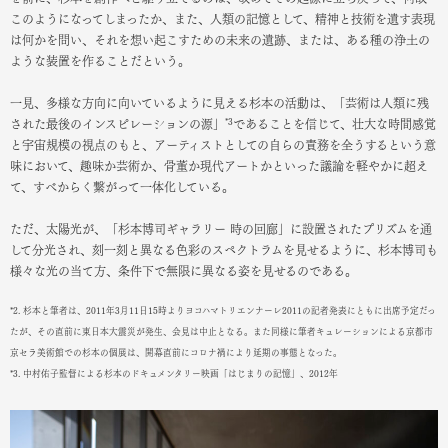
このようになってしまったか、また、人類の記憶として、精神と技術を遺す表現
は何かを問い、それを想い起こすための未来の遺跡、または、ある種の浄土の
ような装置を作ることだという。
一見、多様な方向に向いているように見える杉本の活動は、「芸術は人類に残
*3
された最後のインスピレーションの源」
であることを信じて、壮大な時間感覚
と宇宙規模の視点のもと、アーティストとしての自らの責務を全うするという意
味において、趣味か芸術か、骨董か現代アートかといった議論を軽やかに超え
て、すべからく繋がって一体化している。
ただ、太陽光が、「杉本博司ギャラリー 時の回廊」に設置されたプリズムを通
して分光され、刻一刻と異なる色彩のスペクトラムを見せるように、杉本博司も
様々な光の当て方、条件下で無限に異なる姿を見せるのである。
*2. 杉本と筆者は、2011年3月11日15時よりヨコハマトリエンナーレ2011の記者発表にともに出席予定だっ
たが、その直前に東日本大震災が発生、会見は中止となる。また同様に筆者キュレーションによる京都市
京セラ美術館での杉本の個展は、開幕直前にコロナ禍により延期の事態となった。
*3. 中村佑子監督による杉本のドキュメンタリー映画「はじまりの記憶」、2012年