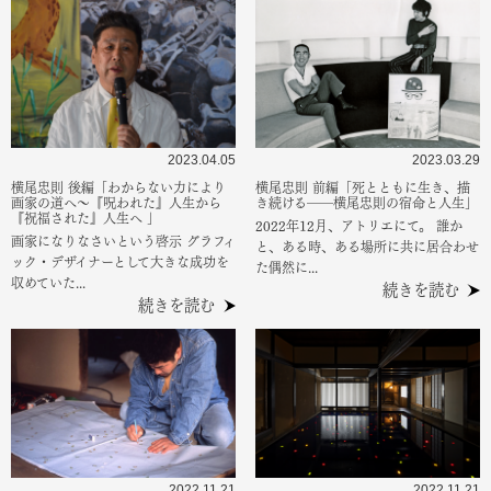
2023.04.05
2023.03.29
横尾忠則 後編「わからない力により
横尾忠則 前編「死とともに生き、描
画家の道へ～『呪われた』人生から
き続ける――横尾忠則の宿命と人生」
『祝福された』人生へ 」
2022年12月、アトリエにて。 誰か
画家になりなさいという啓示 グラフィ
と、ある時、ある場所に共に居合わせ
ック・デザイナーとして大きな成功を
た偶然に...
収めていた...
続きを読む
続きを読む
2022.11.21
2022.11.21