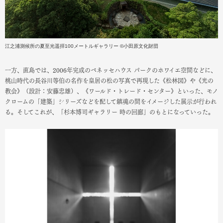
江之浦測候所の夏至光遥拝100メートルギャラリー ©小田原文化財団
一方、直島では、2006年完成のベネッセハウス パークのホワイエ空間などに、
桃山時代の長谷川等伯の名作を皇居の松の写真で再現した《松林図》や《光の
教会》（設計：安藤忠雄）、《ワールド・トレード・センター》といった、モノ
クロームの「建築」シリーズなどを配して鎮魂の間をイメージした展示が行われ
る。そしてこれが、「杉本博司ギャラリー 時の回廊」のもとになっていった。