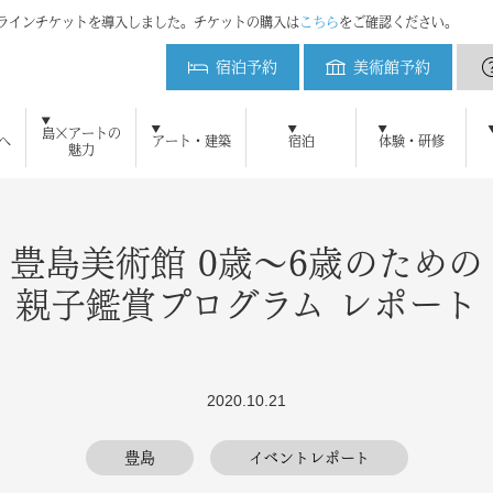
ンラインチケットを導入しました。チケットの購入は
こちら
をご確認ください。
宿泊予約
美術館予約
ベネッセハウス
島×アートの
へ
アート・建築
宿泊
体験・研修
魅力
初めてご来島の方へ
ベネッセアートサイト直島とは
アート・建築をみる
周遊プラン
直島新美術館
ベネッセアートサイト
美術館予約
地中美術館
アクセ
ベネ
鑑賞ツアー
ニュース
メディアの方へ
よくある質問
ブログ
研修・教育プログラム
お問い合わせ
プレスリリース
直島新美術館特設サイト
採用情報
プレスキット
直島コメづくりプ
ベネッセ
宿泊のご案内
ミュージアム
オーバル
パーク
ビー
アート施設および作品の撮影について
自然・景観 維持活用の取り組み
犬島精錬所美術館
ベネッセハウス スパ
ショップ
パーク／ビーチ 20
豊島美術館 0歳～6歳のための
親子鑑賞プログラム レポート
2020.10.21
豊島
イベントレポート