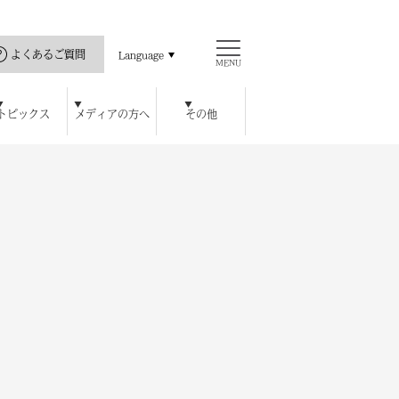
よくあるご質問
Language
MENU
トピックス
メディアの方へ
その他
直島の歴史
ス
ッセハウス ミュージアム
開館カレンダー
瀬戸内海と私
公式アプリ
豊島美術館
ロジェクト
ハウス オンラインショップ
チ
レストラン / カフェ
周年特別記念プラン
宿泊者特典