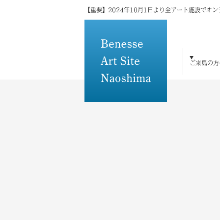
【重要】2024年10月1日より全アート施設でオ
ご来島の方
ご来島の方へ
島×アートの魅力
アート・建築
宿泊
体験・研修
トピックス
メディアの方へ
その他