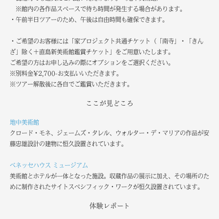
※館内の各作品スペースで待ち時間が発生する場合があります。
・午前半日ツアーのため、午後は自由時間も確保できます。
・ご希望のお客様には「家プロジェクト共通チケット（「南寺」・「きん
ざ」除く＋直島新美術館鑑賞チケット」をご用意いたします。
ご希望の方はお申し込みの際にオプションをご選択ください。
※別料金\2,700-お支払いいただきます。
※ツアー解散後に各自でご鑑賞いただきます。
ここが見どころ
地中美術館
クロード・モネ、ジェームズ・タレル、ウォルター・デ・マリアの作品が安
藤忠雄設計の建物に恒久設置されています。
ベネッセハウス ミュージアム
美術館とホテルが一体となった施設。収蔵作品の展示に加え、その場所のた
めに制作されたサイトスペシフィック・ワークが恒久設置されています。
体験レポート