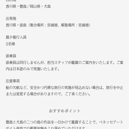
香川県・豊島／岡山県・犬島
出発地
香川県・直島（集合場所：宮浦港、解散場所：宮浦港）
最少催行人員
2名様
添乗員
添乗員は同行しませんが、担当スタッフが鑑賞のご案内をいたします。ご案
内は日本語のみで実施いたします。
注意事項
船の欠航など、安全かつ円滑な旅行の実施が見込めない場合は、旅行を中止
または変更する場合がありますので、ご了承ください。
おすすめポイント
豊島と犬島の二つの島の作品を一日かけて鑑賞することで、ベネッセアート
サイト直島での鑑賞体験をより深めていただけます。