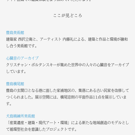
ここが見どころ
豊島美術館
建築家 西沢立衛と、アーティスト 内藤礼による、建築と作品と環境が融和
し合う美術館です。
心臓音のアーカイブ
クリスチャン・ボルタンスキーが集めた世界中の人々の心臓音をアーカイブ
しています。
豊島横尾館
豊島の玄関口となる港に面した家浦地区の、集落にある古い民家を改修して
つくられました。展示空間には、横尾忠則の平面作品11点を展示していま
す。
犬島精練所美術館
「産業遺産・建築・現代アート・環境」による新たな地域創造のモデルとし
て循環型社会を意識したプロジェクトです。