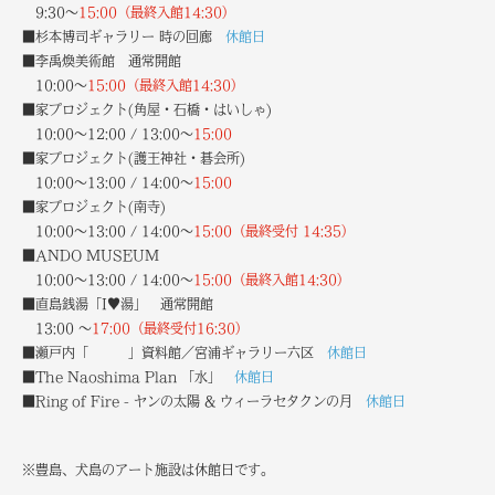
9:30～
15:00（最終入館14:30）
■杉本博司ギャラリー 時の回廊
休館日
■李禹煥美術館
通常開館
10:00～
15:00（最終入館14:30）
■家プロジェクト
(角屋・石橋・はいしゃ)
10:00～12:00 / 13:00～
15:00
■家プロジェクト
(護王神社・碁会所)
10:00～13:00 / 14:00～
15:00
■家プロジェクト
(南寺)
10:00～13:00 / 14:00～
15:00（
最終受付
14:35）
■ANDO MUSEUM
10:00～13:00 / 14:00～
15:00（最終入館14:30）
■直島銭湯「I♥湯」 通常開館
13:00 ～
17:00（最終受付16:30）
■瀬戸内「 」資料館／宮浦ギャラリー六区
休館日
■The Naoshima Plan 「水」
休館日
■Ring of Fire - ヤンの太陽 & ウィーラセタクンの月
休館日
※豊島、犬島のアート施設は休館日です。