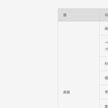
島
対
直
ベ
ヴ
杉
地
直島
李
家