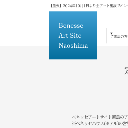
【重要】2024年10月1日より全アート施設でオ
ご来島の方
ご来島の方へ
島×アートの魅力
アート・建築
宿泊
体験・研修
トピックス
メディアの方へ
その他
ベネッセアートサイト直島のア
※ベネッセハウス(ホテル)の