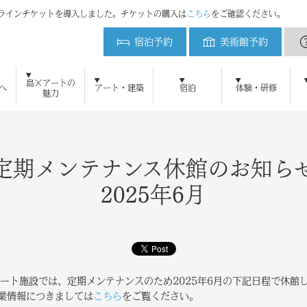
ンラインチケットを導入しました。チケットの購入は
こちら
をご確認ください。
宿泊予約
美術館予約
ベネッセハウス
島×アートの
へ
アート・建築
宿泊
体験・研修
魅力
初めてご来島の方へ
ベネッセアートサイト直島とは
アート・建築をみる
周遊プラン
直島新美術館
ベネッセアートサイト
美術館予約
地中美術館
アクセ
ベネ
鑑賞ツアー
ニュース
メディアの方へ
よくある質問
ブログ
研修・教育プログラム
お問い合わせ
プレスリリース
直島新美術館特設サイト
採用情報
プレスキット
直島コメづくりプ
ベネッセ
宿泊のご案内
ミュージアム
オーバル
パーク
ビー
アート施設および作品の撮影について
自然・景観 維持活用の取り組み
犬島精錬所美術館
ベネッセハウス スパ
ショップ
パーク／ビーチ 20
定期メンテナンス休館のお知ら
2025年6月
ート施設では、定期メンテナンスのため2025年6月の下記日程で休館
営業情報につきましては
こちら
をご覧ください。