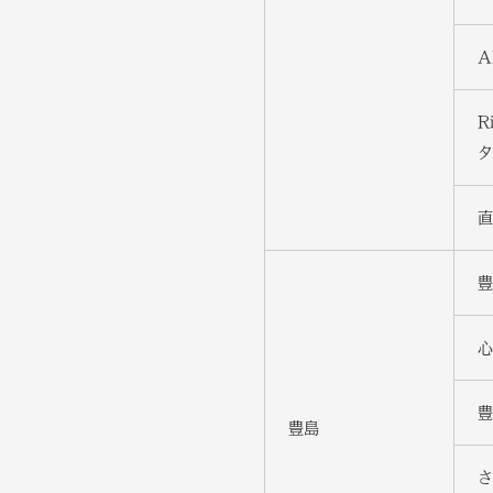
A
R
タ
直
豊
心
豊
豊島
さ