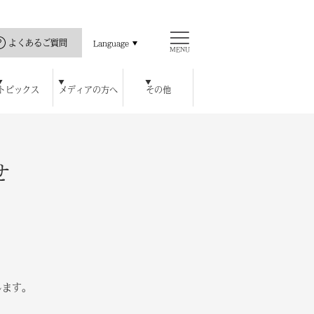
よくあるご質問
Language
MENU
トピックス
メディアの方へ
その他
直島の歴史
ス
ッセハウス ミュージアム
開館カレンダー
瀬戸内海と私
公式アプリ
豊島美術館
ロジェクト
ハウス オンラインショップ
チ
レストラン / カフェ
周年特別記念プラン
宿泊者特典
せ
します。