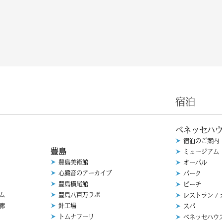
宿泊
ベネッセハ
宿泊のご案内
豊島
ミュージアム
豊島美術館
オーバル
心臓音のアーカイブ
パーク
豊島横尾館
ビーチ
ム
豊島八百万ラボ
レストラン /
廊
針工場
スパ
トムナフーリ
ベネッセハウ