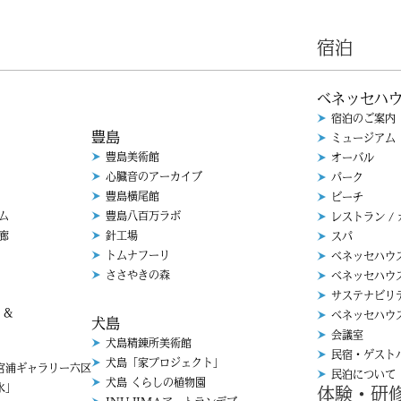
宿泊
ベネッセハ
宿泊のご案内
豊島
ミュージアム
豊島美術館
オーバル
心臓音のアーカイブ
パーク
豊島横尾館
ビーチ
ム
豊島八百万ラボ
レストラン /
廊
針工場
スパ
トムナフーリ
ベネッセハウ
ささやきの森
ベネッセハウ
サステナビリ
 &
ベネッセハウ
犬島
会議室
犬島精錬所美術館
民宿・ゲスト
犬島「家プロジェクト」
浦ギャラリー六区
民泊について
犬島 くらしの植物園
「水」
体験・研