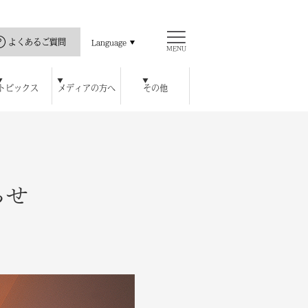
よくあるご質問
Language
MENU
トピックス
メディアの方へ
その他
直島の歴史
ス
ッセハウス ミュージアム
開館カレンダー
瀬戸内海と私
公式アプリ
豊島美術館
ロジェクト
ハウス オンラインショップ
チ
レストラン / カフェ
周年特別記念プラン
宿泊者特典
らせ