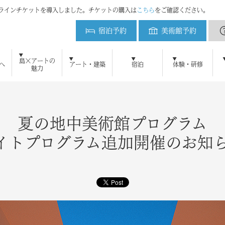
ンラインチケットを導入しました。チケットの購入は
こちら
をご確認ください。
宿泊予約
美術館予約
ベネッセハウス
島×アートの
へ
アート・建築
宿泊
体験・研修
魅力
初めてご来島の方へ
ベネッセアートサイト直島とは
アート・建築をみる
周遊プラン
直島新美術館
ベネッセアートサイト
美術館予約
地中美術館
アクセ
ベネ
鑑賞ツアー
ニュース
メディアの方へ
よくある質問
ブログ
研修・教育プログラム
お問い合わせ
プレスリリース
直島新美術館特設サイト
採用情報
プレスキット
直島コメづくりプ
ベネッセ
宿泊のご案内
ミュージアム
オーバル
パーク
ビー
アート施設および作品の撮影について
自然・景観 維持活用の取り組み
犬島精錬所美術館
ベネッセハウス スパ
ショップ
パーク／ビーチ 20
夏の地中美術館プログラム
イトプログラム追加開催のお知