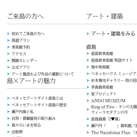
ご来島の方へ
アート・建築
アート・建築をみる
初めてご来島の方へ
周遊プラン
直島
美術館予約
直島新美術館
アクセス
直島新美術館 特設サイト
開館カレンダー
地中美術館
公式アプリ
ベネッセハウス ミュージア
アート施設および作品の撮影について
島×アートの魅力
杉本博司ギャラリー 時の回
李禹煥美術館
家プロジェクト
ベネッセアートサイト直島とは
ANDO MUSEUM
ベネッセアートサイト直島の歴史
Ring of Fire – ヤンの太陽
瀬戸内海と私
ウィーラセタクンの月
自然・景観維持の取り組み
直島銭湯「I♥︎湯」
島々のいまを知る
瀬戸内「 」資料館／宮
出版物
The Naoshima Plan 