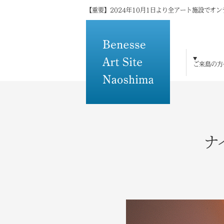
【重要】2024年10月1日より全アート施設でオ
ご来島の方
ご来島の方へ
島×アートの魅力
アート・建築
宿泊
体験・研修
トピックス
メディアの方へ
その他
ナ