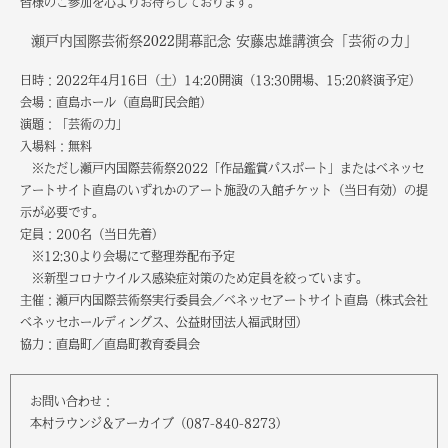
皆様のご参加を心よりお待ちしております。
瀬戸内国際芸術祭2022開幕記念 安藤忠雄講演会「芸術の力」
日時：2022年4月16日（土）14:20開演（13:30開場、15:20終演予定）
会場：直島ホール（直島町民会館）
演題：「芸術の力」
入場料：無料
※ただし瀬戸内国際芸術祭2022「作品鑑賞パスポート」またはベネッセ
アートサイト直島のいずれかのアート施設の入館チケット（当日有効）の提
示が必要です。
定員：200名（当日先着）
※12:30より会場にて整理券配布予定
※新型コロナウイルス感染症対策のため定員を絞っています。
主催：瀬戸内国際芸術祭実行委員会／ベネッセアートサイト直島（株式会社
ベネッセホールディングス、公益財団法人福武財団）
協力：直島町／直島町教育委員会
お問い合わせ：
本村ラウンジ＆アーカイブ（087-840-8273）