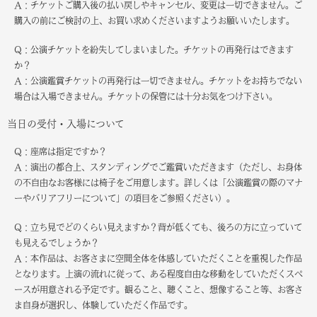
A：チケットご購入後の払い戻しやキャンセル、変更は一切できません。ご
購入の前にご検討の上、お買い求めくださいますようお願いいたします。
Q：公演チケットを紛失してしまいました。チケットの再発行はできます
か？
A：公演鑑賞チケットの再発行は一切できません。チケットをお持ちでない
場合は入場できません。チケットの保管には十分お気をつけ下さい。
当日の受付・入場について
Q：座席は指定ですか？
A：演出の都合上、スタンディングでご鑑賞いただきます（ただし、お身体
の不自由なお客様には椅子をご用意します。詳しくは「公演鑑賞の際のマナ
ーやバリアフリーについて」の項目をご参照ください）。
Q：立ち見でどのくらい見えますか？背が低くても、後ろの方に立っていて
も見えるでしょうか？
A：本作品は、お客さまに空間全体を体感していただくことを重視した作品
となります。上演の流れに従って、ある程度自由な移動をしていただくスペ
ースが用意される予定です。観ること、聴くこと、想像すること等、お客さ
ま自身が選択し、体験していただく作品です。