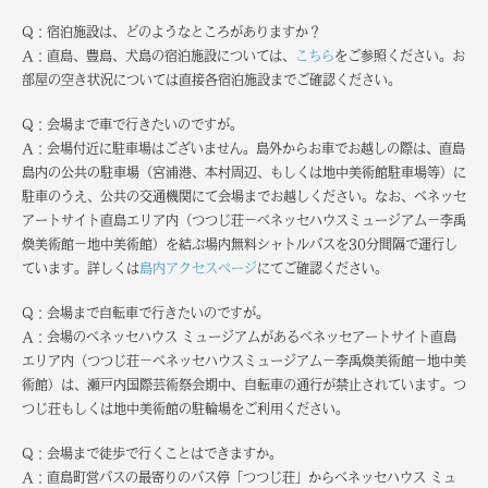
Q：宿泊施設は、どのようなところがありますか？
A：直島、豊島、犬島の宿泊施設については、
こちら
をご参照ください。お
部屋の空き状況については直接各宿泊施設までご確認ください。
Q：会場まで車で行きたいのですが。
A：会場付近に駐車場はございません。島外からお車でお越しの際は、直島
島内の公共の駐車場（宮浦港、本村周辺、もしくは地中美術館駐車場等）に
駐車のうえ、公共の交通機関にて会場までお越しください。なお、ベネッセ
アートサイト直島エリア内（つつじ荘－ベネッセハウスミュージアム－李禹
煥美術館－地中美術館）を結ぶ場内無料シャトルバスを30分間隔で運行し
ています。詳しくは
島内アクセスページ
にてご確認ください。
Q：会場まで自転車で行きたいのですが。
A：会場のベネッセハウス ミュージアムがあるベネッセアートサイト直島
エリア内（つつじ荘－ベネッセハウスミュージアム－李禹煥美術館－地中美
術館）は、瀬戸内国際芸術祭会期中、自転車の通行が禁止されています。つ
つじ荘もしくは地中美術館の駐輪場をご利用ください。
Q：会場まで徒歩で行くことはできますか。
A：直島町営バスの最寄りのバス停「つつじ荘」からベネッセハウス ミュ