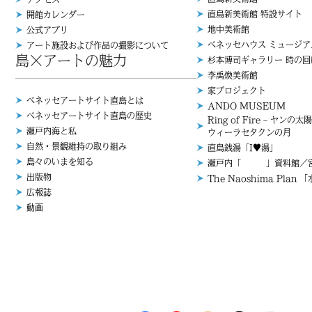
直島新美術館 特設サイト
開館カレンダー
地中美術館
公式アプリ
ベネッセハウス ミュージア
アート施設および作品の撮影について
島×アートの魅力
杉本博司ギャラリー 時の回
李禹煥美術館
家プロジェクト
ベネッセアートサイト直島とは
ANDO MUSEUM
ベネッセアートサイト直島の歴史
Ring of Fire – ヤンの太陽
瀬戸内海と私
ウィーラセタクンの月
自然・景観維持の取り組み
直島銭湯「I♥︎湯」
島々のいまを知る
瀬戸内「 」資料館／宮
出版物
The Naoshima Plan 
広報誌
動画