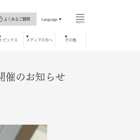
よくあるご質問
Language
MENU
トピックス
メディアの方へ
その他
直島の歴史
ス
ッセハウス ミュージアム
開館カレンダー
瀬戸内海と私
公式アプリ
豊島美術館
ロジェクト
ハウス オンラインショップ
チ
レストラン / カフェ
周年特別記念プラン
宿泊者特典
開催のお知らせ