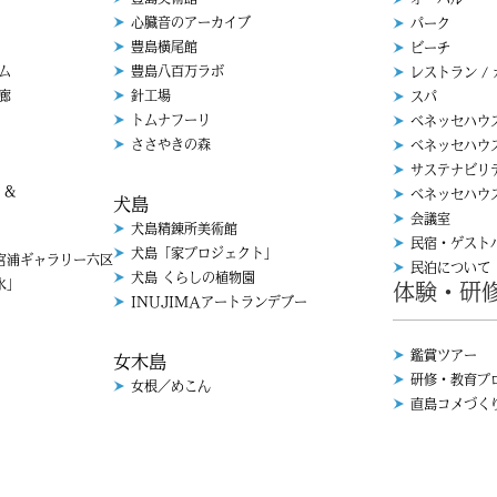
心臓音のアーカイブ
パーク
豊島横尾館
ビーチ
ム
豊島八百万ラボ
レストラン /
廊
針工場
スパ
トムナフーリ
ベネッセハウ
ささやきの森
ベネッセハウ
サステナビリ
 &
ベネッセハウ
犬島
会議室
犬島精錬所美術館
民宿・ゲスト
犬島「家プロジェクト」
浦ギャラリー六区
民泊について
犬島 くらしの植物園
「水」
体験・研
INUJIMAアートランデブー
鑑賞ツアー
女木島
研修・教育プ
女根／めこん
直島コメづく