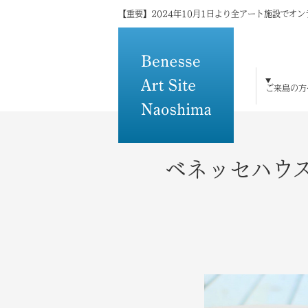
【重要】2024年10月1日より全アート施設でオ
ご来島の方
ご来島の方へ
島×アートの魅力
アート・建築
宿泊
体験・研修
トピックス
メディアの方へ
その他
ベネッセハウ