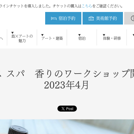
ンラインチケットを導入しました。チケットの購入は
こちら
をご確認ください。
宿泊予約
美術館予約
ベネッセハウス
島×アートの
へ
アート・建築
宿泊
体験・研修
魅力
初めてご来島の方へ
ベネッセアートサイト直島とは
アート・建築をみる
周遊プラン
直島新美術館
ベネッセアートサイト
美術館予約
地中美術館
アクセ
ベネ
鑑賞ツアー
ニュース
メディアの方へ
よくある質問
ブログ
研修・教育プログラム
お問い合わせ
プレスリリース
直島新美術館特設サイト
採用情報
プレスキット
直島コメづくりプ
ベネッセ
宿泊のご案内
ミュージアム
オーバル
パーク
ビー
アート施設および作品の撮影について
自然・景観 維持活用の取り組み
犬島精錬所美術館
ベネッセハウス スパ
ショップ
パーク／ビーチ 20
ス スパ 香りのワークショップ
2023年4月