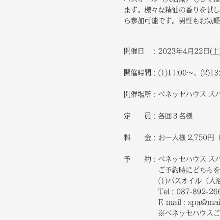
ます。様々な精油の香りを試し
ら参加可能です。男性もお気軽
開催日 ：2023年4月22日(土
開催時間：(1)11:00～、(2)
開催場所：ベネッセハウス ス
定 員：各回３名様
料 金：お一人様 2,750円
予 約：ベネッセハウス ス
ご予約時にどちらをご希
(1)バスオイル（入浴剤）
Tel：087-892-2669（
E-mail：spa@mail.ben
※ベネッセハウスご宿泊