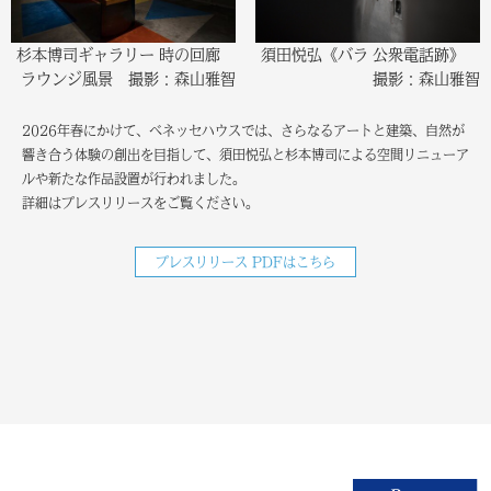
須田悦弘《バラ 公衆電話跡》
杉本博司ギャラリー 時の回廊
撮影：森山雅智
ラウンジ風景 撮影：森山雅智
2026年春にかけて、ベネッセハウスでは、さらなるアートと建築、自然が
響き合う体験の創出を目指して、須田悦弘と杉本博司による空間リニューア
ルや新たな作品設置が行われました。
詳細はプレスリリースをご覧ください。
プレスリリース PDFはこちら