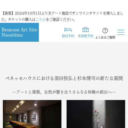
【重要】2024年10月1日より全アート施設でオンラインチケットを導入しまし
た。チケットの購入は
こちら
をご確認ください。
宿泊予約
美術館予約
よくあるご質問
ベネッセハウスにおける須田悦弘と杉本博司の新たな展開
―アートと建築、自然が響き合うさらなる体験の創出へ―